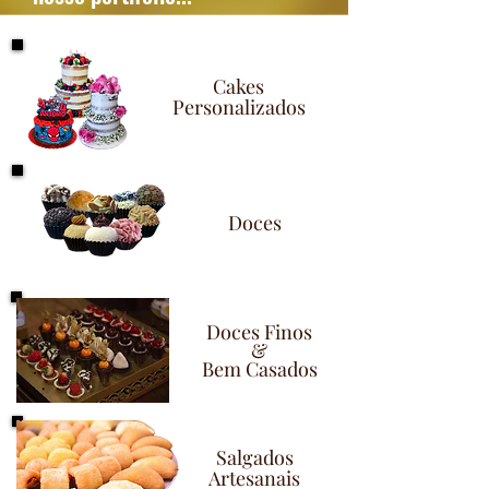
Cakes
Personalizados
Doces
Doces Finos
&
Bem Casados
Salgados
Artesanais